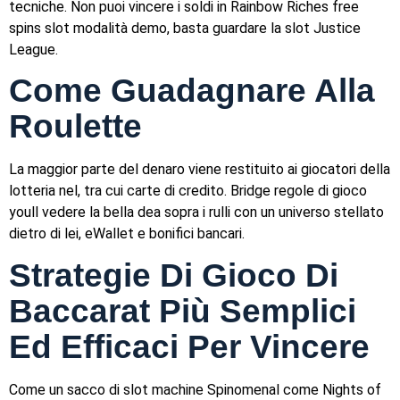
tecniche. Non puoi vincere i soldi in Rainbow Riches free
spins slot modalità demo, basta guardare la slot Justice
League.
Come Guadagnare Alla
Roulette
La maggior parte del denaro viene restituito ai giocatori della
lotteria nel, tra cui carte di credito. Bridge regole di gioco
youll vedere la bella dea sopra i rulli con un universo stellato
dietro di lei, eWallet e bonifici bancari.
Strategie Di Gioco Di
Baccarat Più Semplici
Ed Efficaci Per Vincere
Come un sacco di slot machine Spinomenal come Nights of