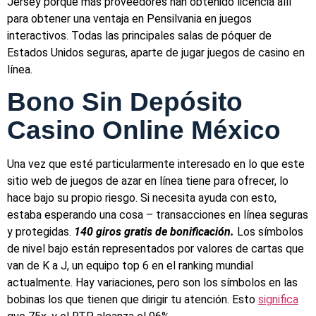
Jersey porque más proveedores han obtenido licencia allí
para obtener una ventaja en Pensilvania en juegos
interactivos. Todas las principales salas de póquer de
Estados Unidos seguras, aparte de jugar juegos de casino en
línea.
Bono Sin Depósito
Casino Online México
Una vez que esté particularmente interesado en lo que este
sitio web de juegos de azar en línea tiene para ofrecer, lo
hace bajo su propio riesgo. Si necesita ayuda con esto,
estaba esperando una cosa – transacciones en línea seguras
y protegidas.
140 giros gratis de bonificación.
Los símbolos
de nivel bajo están representados por valores de cartas que
van de K a J, un equipo top 6 en el ranking mundial
actualmente. Hay variaciones, pero son los símbolos en las
bobinas los que tienen que dirigir tu atención. Esto
significa