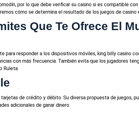
modín, por lo que debe verificar su casino si es compatible co
remos cómo se determina el resultado de los juegos de casino e
ímites Que Te Ofrece El 
 para responder a los dispositivos móviles, king billy casino co
nancias con más frecuencia. También evita que los jugadores t
o Ruleta.
le
arjetas de crédito y débito.
Su diversa propuesta de juegos, pu
ades adicionales de ganar dinero.