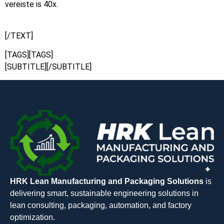
vereiste is 40x.
[/TEXT]
[TAGS][TAGS]
[SUBTITLE][/SUBTITLE]
HRK Lean Manufacturing and Packaging Solutions
is
delivering smart, sustainable engineering solutions in
lean consulting, packaging, automation, and factory
optimization.