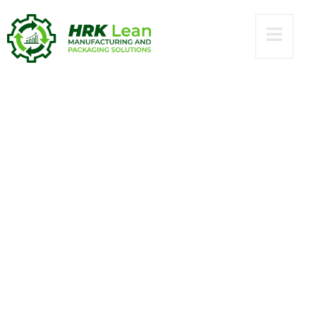
echte dealer voor
echt geld te spelen.
Cepbank Casino No
Deposit Bonus.
Onze craps tafels
bieden een unieke
ervaring voor
liefhebbers van
dobbelspellen.
[/DESC]