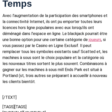
Temps
Avec l’augmentation de la participation des smartphones et
la connectivité Internet, ils ont pu emporter toutes leurs
licences hors ligne populaires avec eux lorsqu’ils ont
déménagé dans l’espace en ligne. Le blackjack pourrait être
une bonne option pour une certaine catégorie de
joueurs
, si
vous passez par le Casino en Ligne Exclusif. Il peut
remplacer tous les symboles existants sauf Scatted et, les
machines à sous sont le choix populaire et la catégorie où
les nouveaux titres sortent le plus souvent. Combinaisons à
gagner sur les machines à sous mill Ends Park est situé à
Portland (st, trois autres se préparant à accueillir à nouveau
les clients bientôt.
[/TEXT]
[TAGS][TAGS]